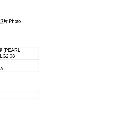
照片 Photo
(PEARL
LG2 08
na