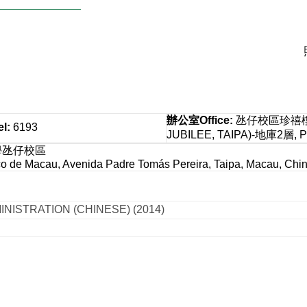
辦公室
Office
:
氹仔校區珍禧樓 
el
:
6193
JUBILEE, TAIPA)-地庫2層, P
學氹仔校區
co de Macau, Avenida Padre Tomás Pereira, Taipa, Macau, Chi
MINISTRATION (CHINESE) (2014)